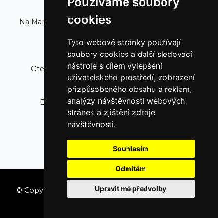
Používáme soubory
Divadlo Na Maninách
cookies
Na Maninách 1525/32a, 170 00 Praha 7 - Holešovice
Tyto webové stránky používají
Pokladna
soubory cookies a další sledovací
nástroje s cílem vylepšení
Otevřeno
vždy hodinu před představením
uživatelského prostředí, zobrazení
Rezervace:
přizpůsobeného obsahu a reklam,
Tel:
+420 725 828 866
analýzy návštěvnosti webových
Email:
simecek@divadlonamaninach.cz
stránek a zjištění zdroje
Platba: kartou, hotově
návštěvnosti.
Souhlasím
Odmítám
Upravit mé předvolby
© Copyright KVArt Production s.r.o. | Vytvořilo
LARO
Computers