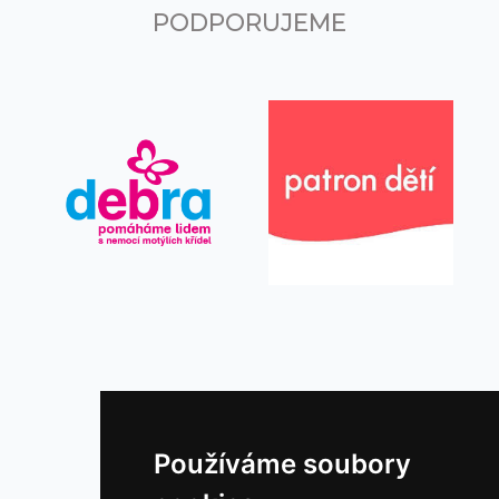
PODPORUJEME
KONTAKTUJTE NÁS
Používáme soubory
Divadlo Na Maninách