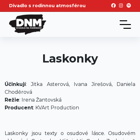
Divadlo s rodinnou atmosférou
Laskonky
Účinkují
: Jitka Asterová, Ivana Jirešová, Daniela
Choděrová
Režie
: Irena Žantovská
Producent
: KVArt Production
Laskonky jsou texty o osudové lásce. Osudovém