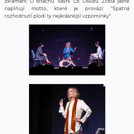
zklamání. O strachu. Vášni. Lži. Osudu. Zcela jasně
naplňují motto, které je provází: "Špatná
rozhodnutí plodí ty nejkrásnější vzpomínky".